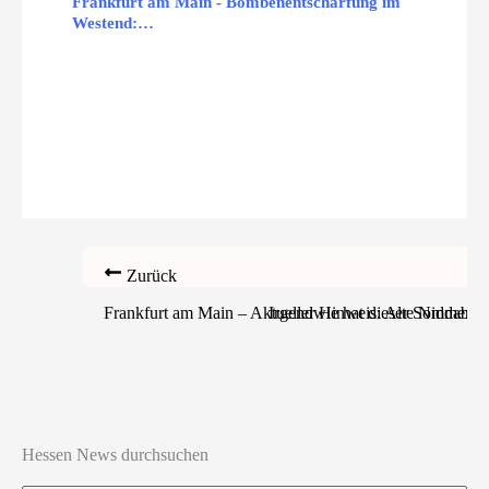
Frankfurt am Main - Bombenentschärfung im
Westend:…
Zurück
Frankfurt am Main – Aktueller Hinweis: Alte Niddabrück
Irgendwie hat dieser Sommer se
Hessen News durchsuchen