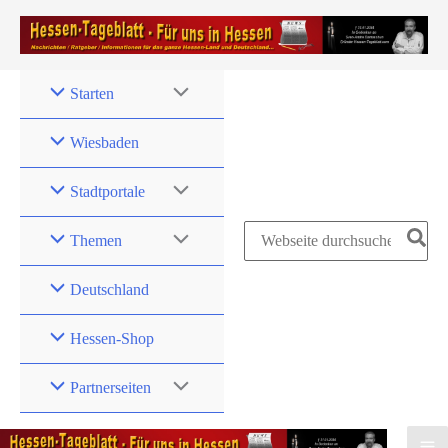
Zum
Inhalt
springen
Starten
Wiesbaden
Stadtportale
Search
Themen
for:
Deutschland
Hessen-Shop
Partnerseiten