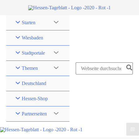
Zum
Inhalt
springen
Starten
Wiesbaden
Stadtportale
Search
Themen
for:
Deutschland
Hessen-Shop
Partnerseiten