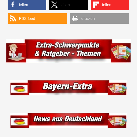
teilen
teilen
teilen
RSS-feed
drucken