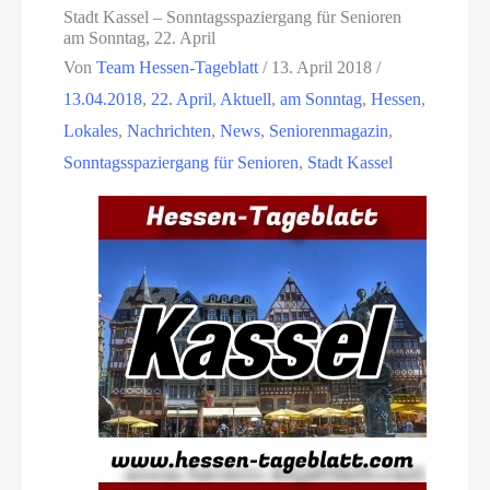
Stadt Kassel – Sonntagsspaziergang für Senioren
am Sonntag, 22. April
Von
Team Hessen-Tageblatt
/
13. April 2018
/
13.04.2018
,
22. April
,
Aktuell
,
am Sonntag
,
Hessen
,
Lokales
,
Nachrichten
,
News
,
Seniorenmagazin
,
Sonntagsspaziergang für Senioren
,
Stadt Kassel