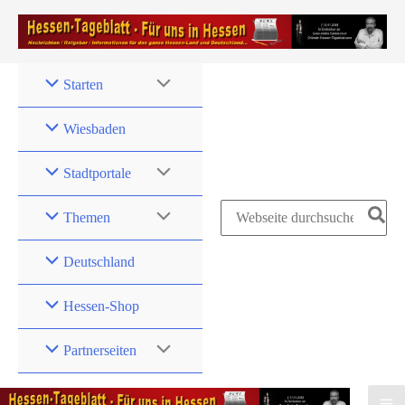
Zum
Inhalt
springen
Starten
Wiesbaden
Stadtportale
Search
Themen
for:
Deutschland
Hessen-Shop
Partnerseiten