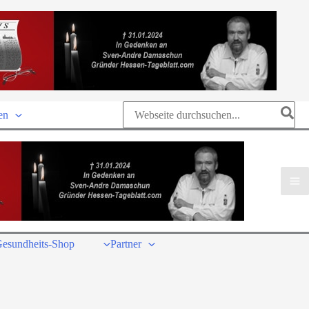
Search
en
for:
esundheits-Shop
Partner