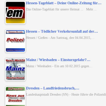
Hessen-Tageblatt – Deine Online-Zeitung für…
Das Online-Tageblatt für unsere Heimat ... Mehr…
Hessen – Tödlicher Verkehrsunfall auf der…
Hessen / Gießen - Am Samstag, den 04.04.2015,…
Mainz / Wiesbaden – Einsturzgefahr?…
Mainz / Wiesbaden - Ein am 10.02.2015 gegen…
Dresden – Landfriedensbruch,…
Landeshauptstadt Dresden (SN) - Heute führte die Polizei