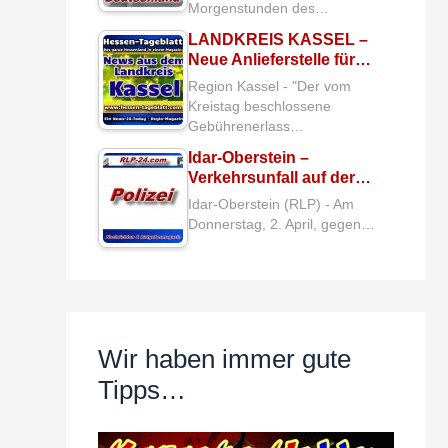
Morgenstunden des…
LANDKREIS KASSEL –
Neue Anlieferstelle für…
Region Kassel - "Der vom
Kreistag beschlossene
Gebührenerlass…
Idar-Oberstein –
Verkehrsunfall auf der…
Idar-Oberstein (RLP) - Am
Donnerstag, 2. April, gegen…
Wir haben immer gute
Tipps…