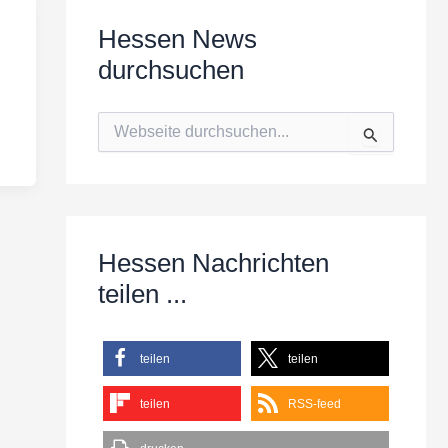
Hessen News
durchsuchen
S
u
c
h
e
n
n
Hessen Nachrichten
a
c
teilen ...
h
:
teilen
teilen
teilen
RSS-feed