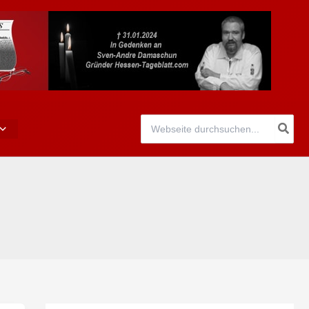
Search
for: