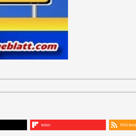
teilen
RSS-fee