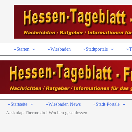
Zum
Inhalt
springen
Starten
Wiesbaden
Stadtportale
T
Startseite
Wiesbaden News
Stadt-Portale
Aeskulap Therme drei Wochen geschlossen