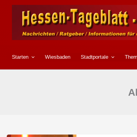
Zum
Inhalt
springen
Starten
Wiesbaden
Stadtportale
The
A