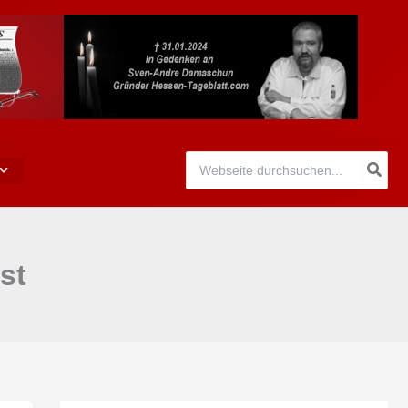
Search
for:
st