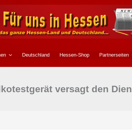
men
Deutschland
Hessen-Shop
Partnerseiten
lkotestgerät versagt den Dien