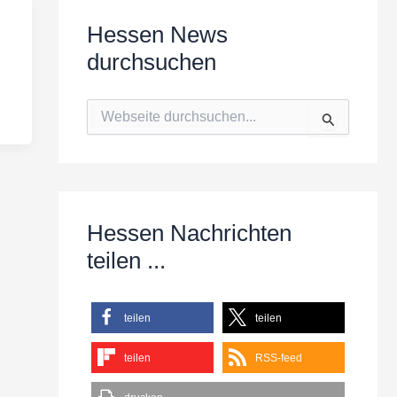
Hessen News
durchsuchen
S
u
c
h
e
n
n
Hessen Nachrichten
a
c
teilen ...
h
:
teilen
teilen
teilen
RSS-feed