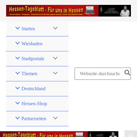
Zum
Inhalt
springen
Starten
Wiesbaden
Stadtportale
Search
Themen
for:
Deutschland
Hessen-Shop
Partnerseiten