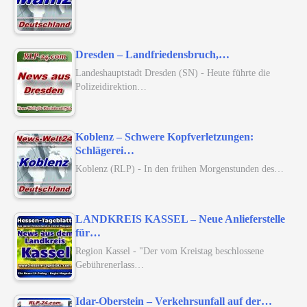
Dresden – Landfriedensbruch,…
Landeshauptstadt Dresden (SN) - Heute führte die
Polizeidirektion…
Koblenz – Schwere Kopfverletzungen:
Schlägerei…
Koblenz (RLP) - In den frühen Morgenstunden des…
LANDKREIS KASSEL – Neue Anlieferstelle
für…
Region Kassel - "Der vom Kreistag beschlossene
Gebührenerlass…
Idar-Oberstein – Verkehrsunfall auf der…