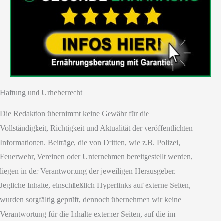
Haftung und Urheberrecht
Die Redaktion übernimmt keine Gewähr für die
Vollständigkeit, Richtigkeit und Aktualität der veröffentlichten
Informationen. Beiträge, die von Dritten, wie z.B. Polizei,
Feuerwehr, Vereinen oder Unternehmen bereitgestellt werden,
liegen in der Verantwortung der jeweiligen Herausgeber.
Jegliche Inhalte, einschließlich Hyperlinks auf externe Seiten,
wurden sorgfältig geprüft, dennoch übernehmen wir keine
Verantwortung für die Inhalte externer Seiten, auf die im