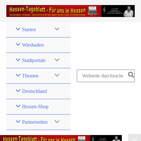
Zum
Inhalt
springen
Starten
Wiesbaden
Stadtportale
Search
Themen
for:
Deutschland
Hessen-Shop
Partnerseiten