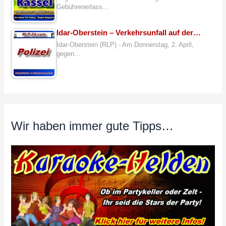
Gebührenerlass…
Idar-Oberstein – Verkehrsunfall auf der…
Idar-Oberstein (RLP) - Am Donnerstag, 2. April,
gegen…
Wir haben immer gute Tipps…