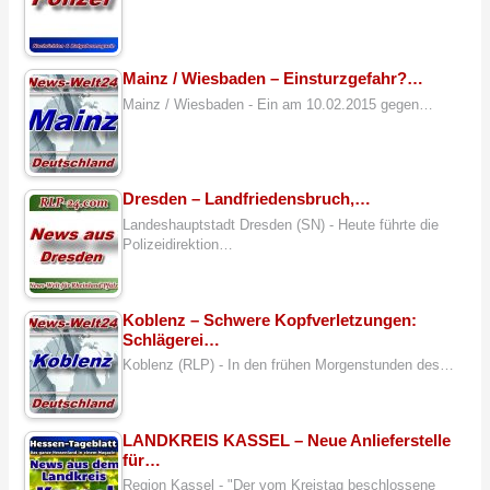
Mainz / Wiesbaden – Einsturzgefahr?…
Mainz / Wiesbaden - Ein am 10.02.2015 gegen…
Dresden – Landfriedensbruch,…
Landeshauptstadt Dresden (SN) - Heute führte die
Polizeidirektion…
Koblenz – Schwere Kopfverletzungen:
Schlägerei…
Koblenz (RLP) - In den frühen Morgenstunden des…
LANDKREIS KASSEL – Neue Anlieferstelle
für…
Region Kassel - "Der vom Kreistag beschlossene