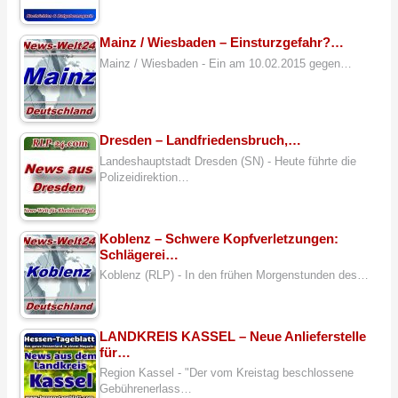
Mainz / Wiesbaden – Einsturzgefahr?…
Mainz / Wiesbaden - Ein am 10.02.2015 gegen…
Dresden – Landfriedensbruch,…
Landeshauptstadt Dresden (SN) - Heute führte die
Polizeidirektion…
Koblenz – Schwere Kopfverletzungen:
Schlägerei…
Koblenz (RLP) - In den frühen Morgenstunden des…
LANDKREIS KASSEL – Neue Anlieferstelle
für…
Region Kassel - "Der vom Kreistag beschlossene
Gebührenerlass…