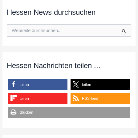
Hessen News durchsuchen
S
u
c
h
e
n
n
Hessen Nachrichten teilen ...
a
c
h
teilen
teilen
:
teilen
RSS-feed
drucken