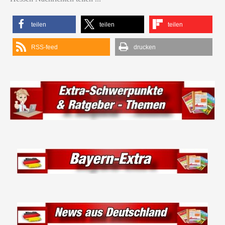
teilen
teilen
teilen
RSS-feed
drucken