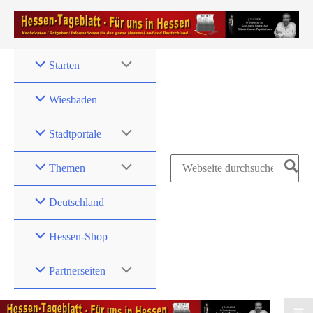
Zum
Inhalt
springen
Starten
Wiesbaden
Stadtportale
Search
Themen
for:
Deutschland
Hessen-Shop
Partnerseiten