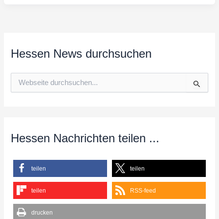
Hessen News durchsuchen
S
u
c
h
e
n
n
Hessen Nachrichten teilen ...
a
c
h
teilen
teilen
:
teilen
RSS-feed
drucken