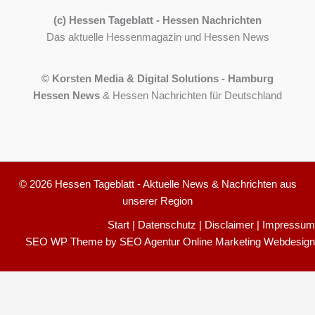
(c) Hessen Tageblatt - Hessen Nachrichten
Das aktuelle Hessenmagazin und Hessen News
© Korsten Media & Digital Solutions - Hamburg
Hessen News
& Hessen Nachrichten für Deutschland
© 2026 Hessen Tageblatt - Aktuelle News & Nachrichten aus
unserer Region
Start
|
Datenschutz
|
Disclaimer
|
Impressum
SEO WP Theme
by
SEO Agentur Online Marketing Webdesign
Cookie-Einstellungen
150
Bewertungen auf ProvenExpert.com