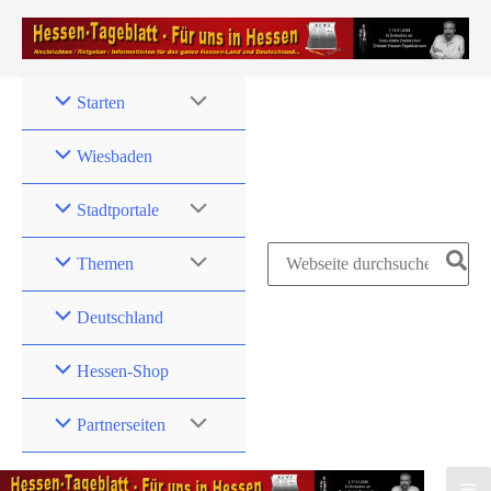
Zum
Inhalt
springen
Starten
Wiesbaden
Stadtportale
Search
Themen
for:
Deutschland
Hessen-Shop
Partnerseiten