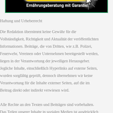
Haftung und Urheberrecht
Die Redaktion übernimmt keine Gewähr für die
Vollständigkeit, Richtigkeit und Aktualität der veröffentlichten
Informationen. Beiträge, die von Dritten, wie z.B. Polizei,
Feuerwehr, Vereinen oder Unternehmen bereitgestellt werden,
liegen in der Verantwortung der jeweiligen Herausgeber.
Jegliche Inhalte, einschließlich Hyperlinks auf externe Seiten,
wurden sorgfältig geprüft, dennoch übernehmen wir keine
Verantwortung für die Inhalte externer Seiten, auf die im
Beitrag direkt oder indirekt verwiesen wird.
Alle Rechte an den Texten und Beiträgen sind vorbehalten.
Das Teilen unserer Inhalte in sozialen Medien ist ausdrücklich