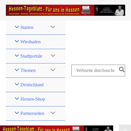
Zum
Inhalt
springen
Starten
Wiesbaden
Stadtportale
Search
Themen
for:
Deutschland
Hessen-Shop
Partnerseiten