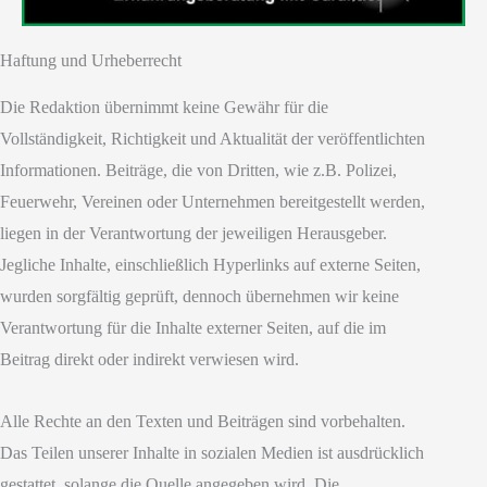
Haftung und Urheberrecht
Die Redaktion übernimmt keine Gewähr für die
Vollständigkeit, Richtigkeit und Aktualität der veröffentlichten
Informationen. Beiträge, die von Dritten, wie z.B. Polizei,
Feuerwehr, Vereinen oder Unternehmen bereitgestellt werden,
liegen in der Verantwortung der jeweiligen Herausgeber.
Jegliche Inhalte, einschließlich Hyperlinks auf externe Seiten,
wurden sorgfältig geprüft, dennoch übernehmen wir keine
Verantwortung für die Inhalte externer Seiten, auf die im
Beitrag direkt oder indirekt verwiesen wird.
Alle Rechte an den Texten und Beiträgen sind vorbehalten.
Das Teilen unserer Inhalte in sozialen Medien ist ausdrücklich
gestattet, solange die Quelle angegeben wird. Die