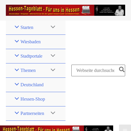
Zum
Inhalt
springen
Starten
Wiesbaden
Stadtportale
Search
Themen
for:
Deutschland
Hessen-Shop
Partnerseiten