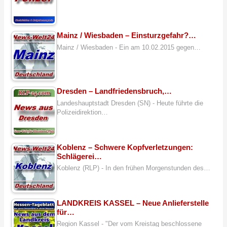
Mainz / Wiesbaden – Einsturzgefahr?…
Mainz / Wiesbaden - Ein am 10.02.2015 gegen…
Dresden – Landfriedensbruch,…
Landeshauptstadt Dresden (SN) - Heute führte die
Polizeidirektion…
Koblenz – Schwere Kopfverletzungen:
Schlägerei…
Koblenz (RLP) - In den frühen Morgenstunden des…
LANDKREIS KASSEL – Neue Anlieferstelle
für…
Region Kassel - "Der vom Kreistag beschlossene