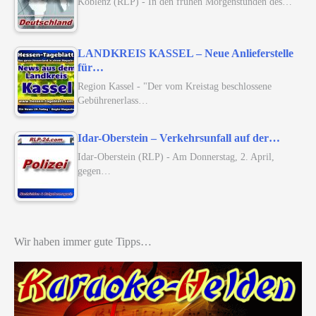
Koblenz (RLP) - In den frühen Morgenstunden des…
LANDKREIS KASSEL – Neue Anlieferstelle
für…
Region Kassel - "Der vom Kreistag beschlossene
Gebührenerlass…
Idar-Oberstein – Verkehrsunfall auf der…
Idar-Oberstein (RLP) - Am Donnerstag, 2. April,
gegen…
Wir haben immer gute Tipps…