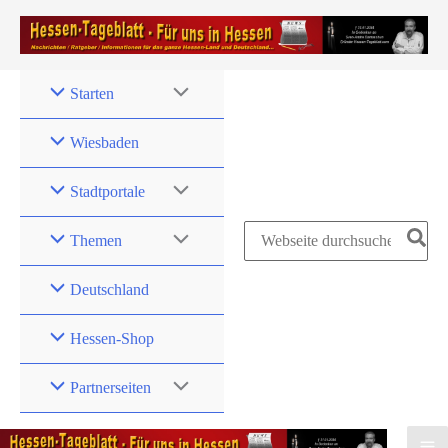
Zum
Inhalt
springen
Starten
Wiesbaden
Stadtportale
Search
Themen
for:
Deutschland
Hessen-Shop
Partnerseiten