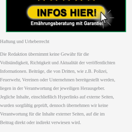
Haftung und Urheberrecht
Die Redaktion übernimmt keine Gewähr für die
Vollständigkeit, Richtigkeit und Aktualität der veröffentlichten
Informationen. Beiträge, die von Dritten, wie z.B. Polizei,
Feuerwehr, Vereinen oder Unternehmen bereitgestellt werden,
liegen in der Verantwortung der jeweiligen Herausgeber.
Jegliche Inhalte, einschließlich Hyperlinks auf externe Seiten,
wurden sorgfältig geprüft, dennoch übernehmen wir keine
Verantwortung für die Inhalte externer Seiten, auf die im
Beitrag direkt oder indirekt verwiesen wird.