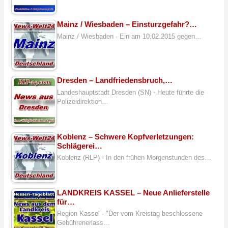
Mainz / Wiesbaden – Einsturzgefahr?…
Mainz / Wiesbaden - Ein am 10.02.2015 gegen…
Dresden – Landfriedensbruch,…
Landeshauptstadt Dresden (SN) - Heute führte die
Polizeidirektion…
Koblenz – Schwere Kopfverletzungen:
Schlägerei…
Koblenz (RLP) - In den frühen Morgenstunden des…
LANDKREIS KASSEL – Neue Anlieferstelle
für…
Region Kassel - "Der vom Kreistag beschlossene
Gebührenerlass…