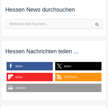
Hessen News durchsuchen
S
u
c
h
e
n
n
Hessen Nachrichten teilen ...
a
c
h
teilen
teilen
:
teilen
RSS-feed
drucken