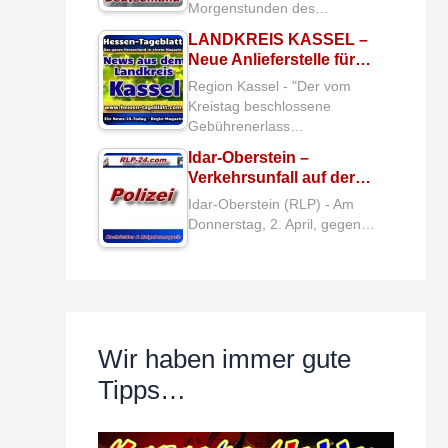
Morgenstunden des…
LANDKREIS KASSEL –
Neue Anlieferstelle für…
Region Kassel - "Der vom
Kreistag beschlossene
Gebührenerlass…
Idar-Oberstein –
Verkehrsunfall auf der…
Idar-Oberstein (RLP) - Am
Donnerstag, 2. April, gegen…
Wir haben immer gute
Tipps…