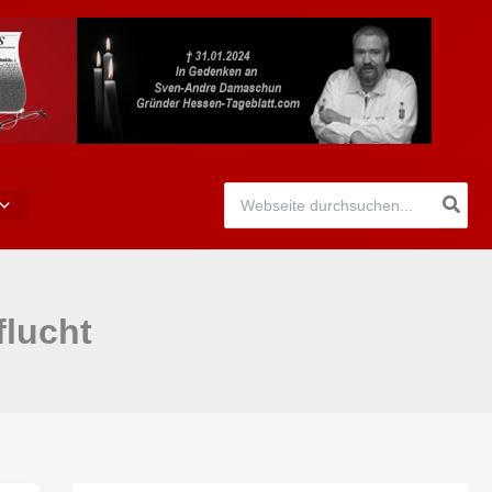
Search
for:
flucht