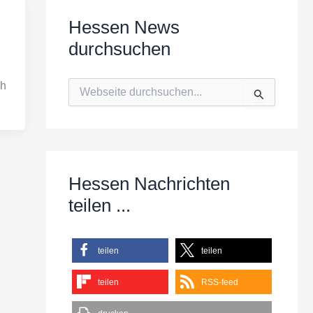
Hessen News
durchsuchen
S
ch
u
c
h
e
n
n
Hessen Nachrichten
a
c
teilen ...
h
:
teilen
teilen
teilen
RSS-feed