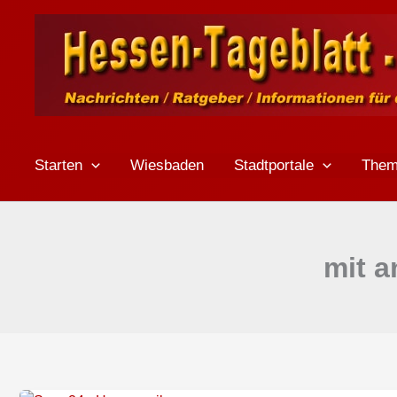
Zum
Inhalt
springen
Starten
Wiesbaden
Stadtportale
The
mit a