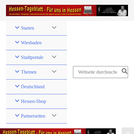
Zum
Inhalt
springen
Starten
Wiesbaden
Stadtportale
Search
Themen
for:
Deutschland
Hessen-Shop
Partnerseiten