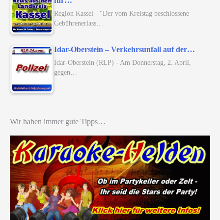
für…
Region Kassel - "Der vom Kreistag beschlossene
Gebührenerlass…
Idar-Oberstein – Verkehrsunfall auf der…
Idar-Oberstein (RLP) - Am Donnerstag, 2. April,
gegen…
Wir haben immer gute Tipps…