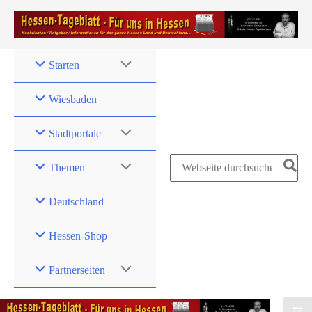
Zum
Inhalt
springen
Starten
Wiesbaden
Stadtportale
Search
Themen
for:
Deutschland
Hessen-Shop
Partnerseiten