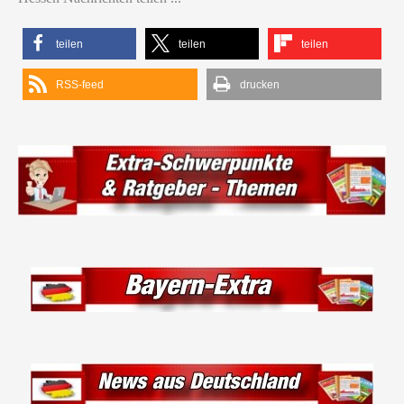
teilen
teilen
teilen
RSS-feed
drucken