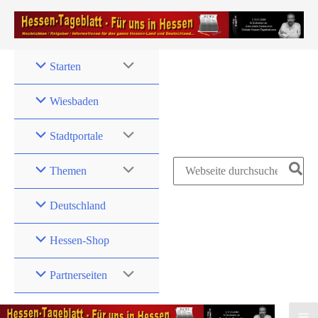
Zum
Inhalt
springen
Starten
Wiesbaden
Stadtportale
Search
Themen
for:
Deutschland
Hessen-Shop
Partnerseiten