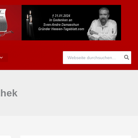
Search
for:
thek