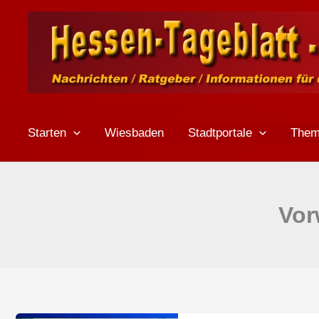
Zum
Inhalt
springen
Starten
Wiesbaden
Stadtportale
The
Vor