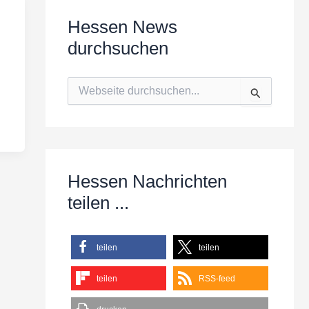
Hessen News
durchsuchen
S
u
c
h
e
n
n
Hessen Nachrichten
a
c
teilen ...
h
:
teilen
teilen
teilen
RSS-feed