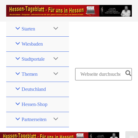
Zum
Inhalt
springen
Starten
Wiesbaden
Stadtportale
Search
Themen
for:
Deutschland
Hessen-Shop
Partnerseiten