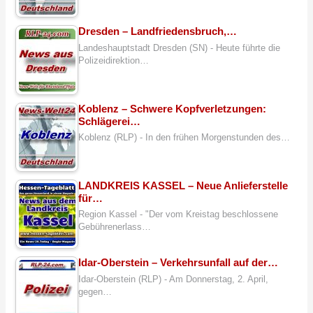
Dresden – Landfriedensbruch,…
Landeshauptstadt Dresden (SN) - Heute führte die
Polizeidirektion…
Koblenz – Schwere Kopfverletzungen:
Schlägerei…
Koblenz (RLP) - In den frühen Morgenstunden des…
LANDKREIS KASSEL – Neue Anlieferstelle
für…
Region Kassel - "Der vom Kreistag beschlossene
Gebührenerlass…
Idar-Oberstein – Verkehrsunfall auf der…
Idar-Oberstein (RLP) - Am Donnerstag, 2. April,
gegen…