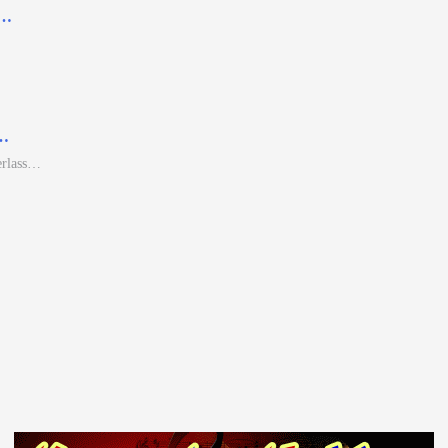
i…
r…
erlass…