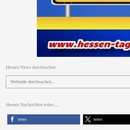
Hessen News durchsuchen
Suchen
nach:
Hessen Nachrichten teilen ...
teilen
teilen