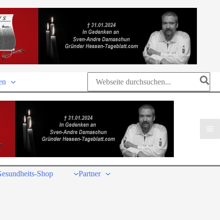
Search
en
for:
esundheits-Shop
Partner