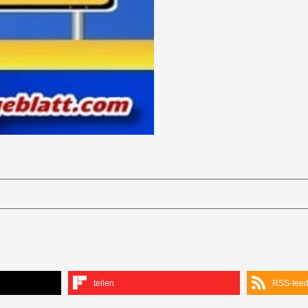
teilen
RSS-fee