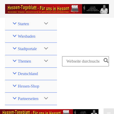
Zum
Inhalt
springen
Starten
Wiesbaden
Stadtportale
Search
Themen
for:
Deutschland
Hessen-Shop
Partnerseiten