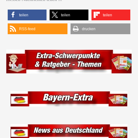
teilen
teilen
teilen
RSS-feed
drucken