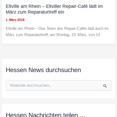
Eltville am Rhein – Eltviller Repair-Café lädt im
März zum Reparaturtreff ein
1. März 2018
Eltville am Rhein – Das Team des Repair-Cafés lädt auch im
März zum Reparaturtreff, am Montag, 19. März, von 14
Hessen News durchsuchen
S
u
c
h
e
n
n
Hessen Nachrichten teilen ...