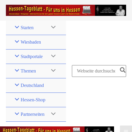
Zum
Inhalt
springen
Starten
Wiesbaden
Stadtportale
Search
Themen
for:
Deutschland
Hessen-Shop
Partnerseiten