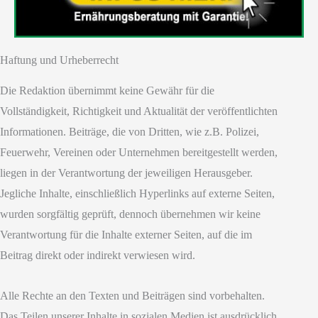
Haftung und Urheberrecht
Die Redaktion übernimmt keine Gewähr für die
Vollständigkeit, Richtigkeit und Aktualität der veröffentlichten
Informationen. Beiträge, die von Dritten, wie z.B. Polizei,
Feuerwehr, Vereinen oder Unternehmen bereitgestellt werden,
liegen in der Verantwortung der jeweiligen Herausgeber.
Jegliche Inhalte, einschließlich Hyperlinks auf externe Seiten,
wurden sorgfältig geprüft, dennoch übernehmen wir keine
Verantwortung für die Inhalte externer Seiten, auf die im
Beitrag direkt oder indirekt verwiesen wird.
Alle Rechte an den Texten und Beiträgen sind vorbehalten.
Das Teilen unserer Inhalte in sozialen Medien ist ausdrücklich