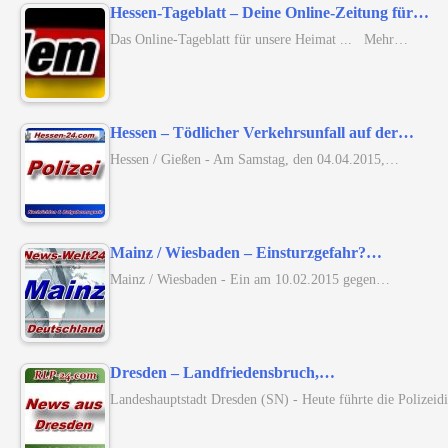
Hessen-Tageblatt – Deine Online-Zeitung für…
Das Online-Tageblatt für unsere Heimat ... Mehr…
Hessen – Tödlicher Verkehrsunfall auf der…
Hessen / Gießen - Am Samstag, den 04.04.2015,…
Mainz / Wiesbaden – Einsturzgefahr?…
Mainz / Wiesbaden - Ein am 10.02.2015 gegen…
Dresden – Landfriedensbruch,…
Landeshauptstadt Dresden (SN) - Heute führte die Polizei