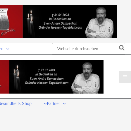
Search
en
for:
esundheits-Shop
Partner