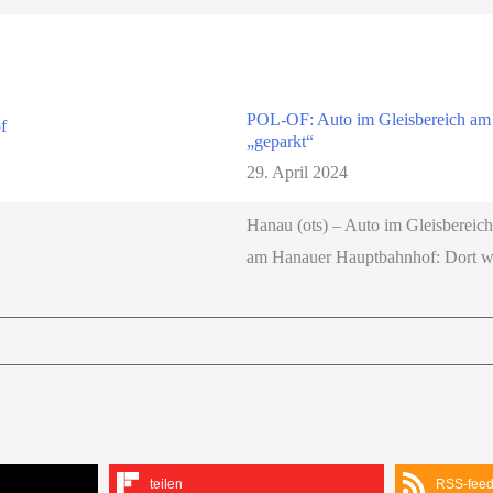
POL-OF: Auto im Gleisbereich a
„geparkt“
29. April 2024
Hanau (ots) – Auto im Gleisbereic
am Hanauer Hauptbahnhof: Dort w
teilen
RSS-fee