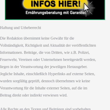
Haftung und Urheberrecht
Die Redaktion übernimmt keine Gewähr für die
Vollständigkeit, Richtigkeit und Aktualität der veröffentlichten
Informationen. Beiträge, die von Dritten, wie z.B. Polizei,
Feuerwehr, Vereinen oder Unternehmen bereitgestellt werden,
liegen in der Verantwortung der jeweiligen Herausgeber.
Jegliche Inhalte, einschließlich Hyperlinks auf externe Seiten,
wurden sorgfältig geprüft, dennoch übernehmen wir keine
Verantwortung für die Inhalte externer Seiten, auf die im
Beitrag direkt oder indirekt verwiesen wird.
Alle Rechte an den Texten und Beiträgen sind vorbehalten.