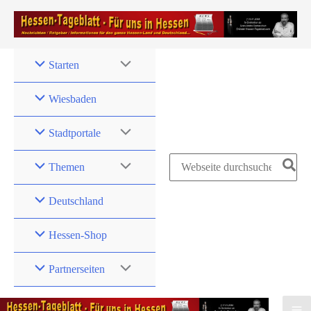
Zum
Inhalt
springen
Starten
Wiesbaden
Stadtportale
Search
Themen
for:
Deutschland
Hessen-Shop
Partnerseiten