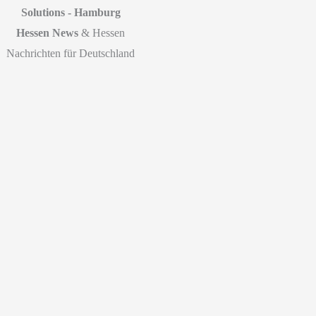
Solutions - Hamburg
Hessen News
& Hessen
Nachrichten für Deutschland
Start
|
Datenschutz
|
Disclaimer
|
Impressum
© 2026 Hessen Tageblatt -
SEO WP Theme
by
SEO
Aktuelle News & Nachrichten
Agentur Online Marketing
aus unserer Region
Webdesign
Nach
oben
Cookie-Einstellungen
scrollen