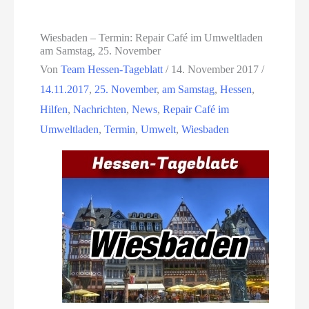
Wiesbaden – Termin: Repair Café im Umweltladen
am Samstag, 25. November
Von
Team Hessen-Tageblatt
/
14. November 2017
/
14.11.2017
,
25. November
,
am Samstag
,
Hessen
,
Hilfen
,
Nachrichten
,
News
,
Repair Café im
Umweltladen
,
Termin
,
Umwelt
,
Wiesbaden