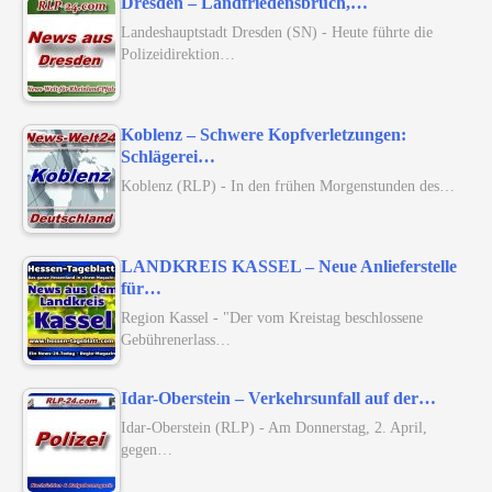
Dresden – Landfriedensbruch,…
Landeshauptstadt Dresden (SN) - Heute führte die
Polizeidirektion…
Koblenz – Schwere Kopfverletzungen:
Schlägerei…
Koblenz (RLP) - In den frühen Morgenstunden des…
LANDKREIS KASSEL – Neue Anlieferstelle
für…
Region Kassel - "Der vom Kreistag beschlossene
Gebührenerlass…
Idar-Oberstein – Verkehrsunfall auf der…
Idar-Oberstein (RLP) - Am Donnerstag, 2. April,
gegen…