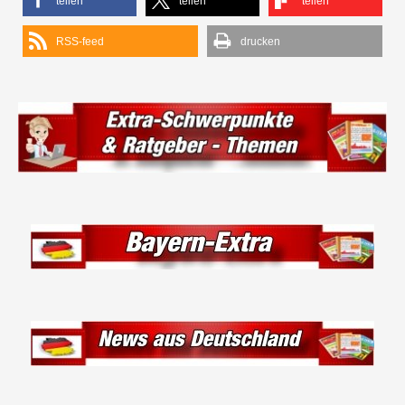
teilen
teilen
teilen
RSS-feed
drucken