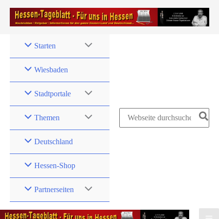
Zum
Inhalt
springen
Starten
Wiesbaden
Stadtportale
Search
Themen
for:
Deutschland
Hessen-Shop
Partnerseiten