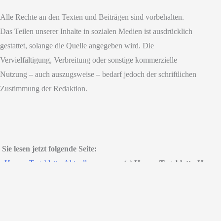
Alle Rechte an den Texten und Beiträgen sind vorbehalten.
Das Teilen unserer Inhalte in sozialen Medien ist ausdrücklich
gestattet, solange die Quelle angegeben wird. Die
Vervielfältigung, Verbreitung oder sonstige kommerzielle
Nutzung – auch auszugsweise – bedarf jedoch der schriftlichen
Zustimmung der Redaktion.
Sie lesen jetzt folgende Seite:
Hessen Tageblatt - Aktuell:
»
(c) Hessen Tageblatt - Hessen
Stadt Hanau – Kaminsky und
Nachrichten
Morlock empfehlen Kirchplatz
Das aktuelle Hessenmagazin
mit hohem Grünanteil und
und Hessen News
Parkplätzen drum herum