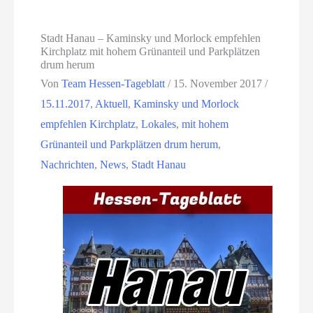
Stadt Hanau – Kaminsky und Morlock empfehlen
Kirchplatz mit hohem Grünanteil und Parkplätzen
drum herum
Von
Team Hessen-Tageblatt
/
15. November 2017
/
15.11.2017
,
Aktuell
,
Kaminsky und Morlock
empfehlen Kirchplatz
,
Lokales
,
mit hohem
Grünanteil und Parkplätzen drum herum
,
Nachrichten
,
News
,
Stadt Hanau