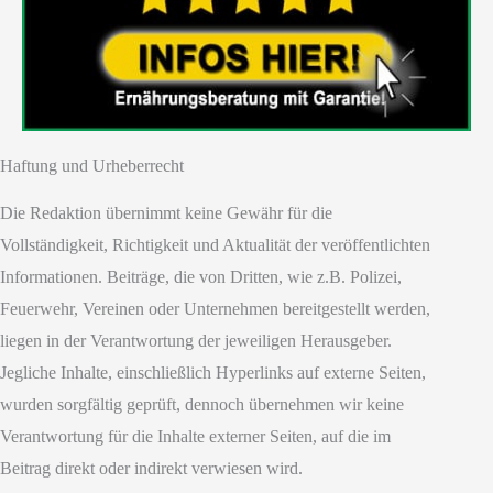
Haftung und Urheberrecht
Die Redaktion übernimmt keine Gewähr für die
Vollständigkeit, Richtigkeit und Aktualität der veröffentlichten
Informationen. Beiträge, die von Dritten, wie z.B. Polizei,
Feuerwehr, Vereinen oder Unternehmen bereitgestellt werden,
liegen in der Verantwortung der jeweiligen Herausgeber.
Jegliche Inhalte, einschließlich Hyperlinks auf externe Seiten,
wurden sorgfältig geprüft, dennoch übernehmen wir keine
Verantwortung für die Inhalte externer Seiten, auf die im
Beitrag direkt oder indirekt verwiesen wird.