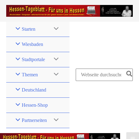
Zum
Inhalt
springen
Starten
Wiesbaden
Stadtportale
Search
Themen
for:
Deutschland
Hessen-Shop
Partnerseiten