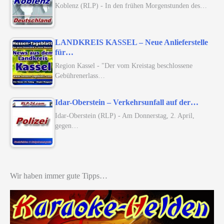
Koblenz (RLP) - In den frühen Morgenstunden des…
LANDKREIS KASSEL – Neue Anlieferstelle
für…
Region Kassel - "Der vom Kreistag beschlossene
Gebührenerlass…
Idar-Oberstein – Verkehrsunfall auf der…
Idar-Oberstein (RLP) - Am Donnerstag, 2. April,
gegen…
Wir haben immer gute Tipps…