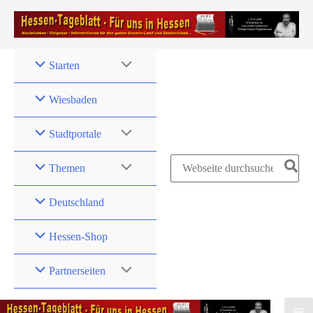
Zum
Inhalt
springen
Starten
Wiesbaden
Stadtportale
Search
Themen
for:
Deutschland
Hessen-Shop
Partnerseiten