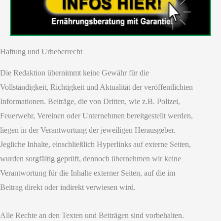
Haftung und Urheberrecht
Die Redaktion übernimmt keine Gewähr für die
Vollständigkeit, Richtigkeit und Aktualität der veröffentlichten
Informationen. Beiträge, die von Dritten, wie z.B. Polizei,
Feuerwehr, Vereinen oder Unternehmen bereitgestellt werden,
liegen in der Verantwortung der jeweiligen Herausgeber.
Jegliche Inhalte, einschließlich Hyperlinks auf externe Seiten,
wurden sorgfältig geprüft, dennoch übernehmen wir keine
Verantwortung für die Inhalte externer Seiten, auf die im
Beitrag direkt oder indirekt verwiesen wird.
Alle Rechte an den Texten und Beiträgen sind vorbehalten.