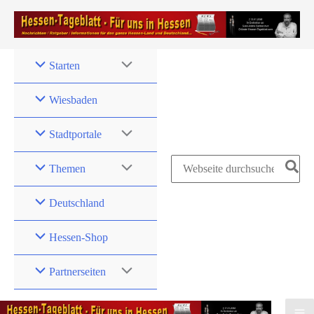
Zum
Inhalt
springen
Starten
Wiesbaden
Stadtportale
Search
Themen
for:
Deutschland
Hessen-Shop
Partnerseiten