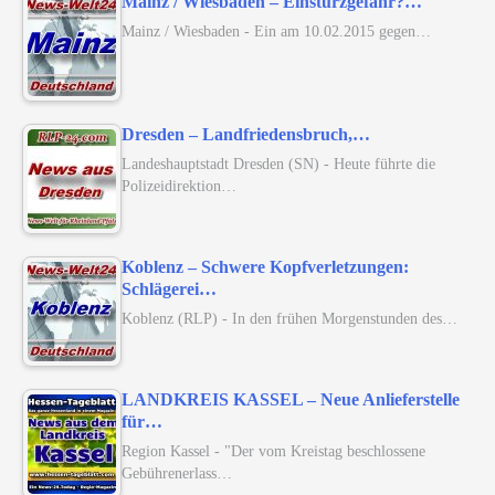
Mainz / Wiesbaden – Einsturzgefahr?…
Mainz / Wiesbaden - Ein am 10.02.2015 gegen…
Dresden – Landfriedensbruch,…
Landeshauptstadt Dresden (SN) - Heute führte die
Polizeidirektion…
Koblenz – Schwere Kopfverletzungen:
Schlägerei…
Koblenz (RLP) - In den frühen Morgenstunden des…
LANDKREIS KASSEL – Neue Anlieferstelle
für…
Region Kassel - "Der vom Kreistag beschlossene
Gebührenerlass…