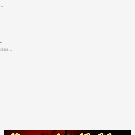
i…
r…
erlass…