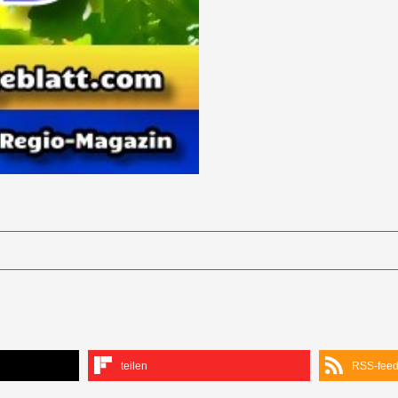
teilen
RSS-fee