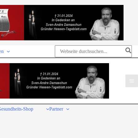
Search
en
for:
esundheits-Shop
Partner