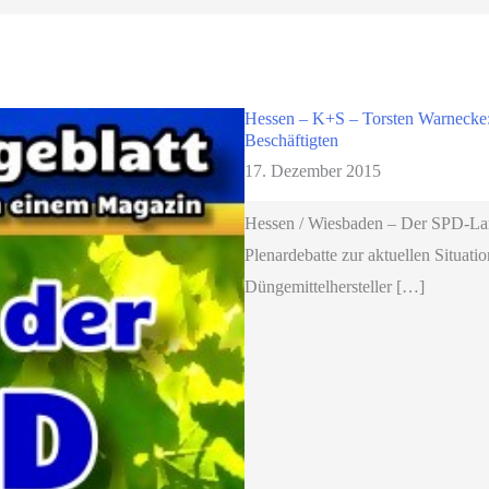
Hessen – K+S – Torsten Warnecke: D
Beschäftigten
17. Dezember 2015
Hessen / Wiesbaden – Der SPD-Lan
Plenardebatte zur aktuellen Situat
Düngemittelhersteller […]