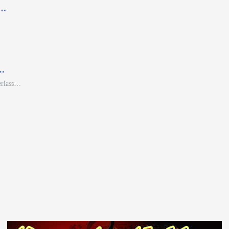
i…
r…
erlass…