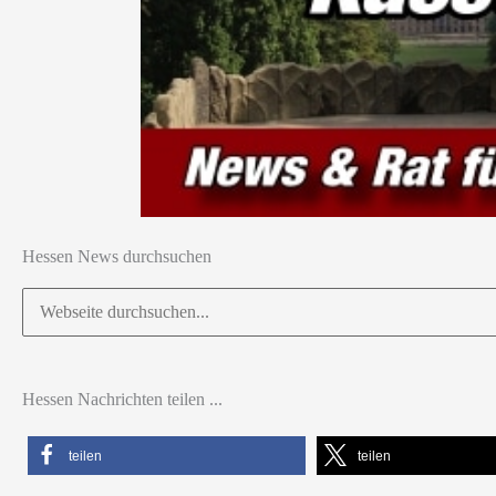
Hessen News durchsuchen
Suchen
nach:
Hessen Nachrichten teilen ...
teilen
teilen