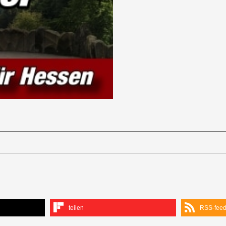
teilen
RSS-fee