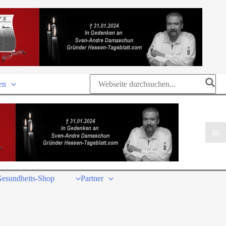
Search
en
for:
esundheits-Shop
Partner