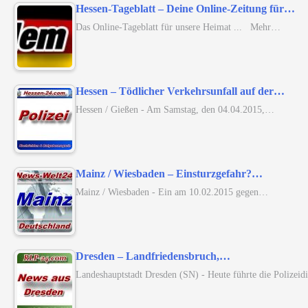
Hessen-Tageblatt – Deine Online-Zeitung für…
Das Online-Tageblatt für unsere Heimat ... Mehr…
Hessen – Tödlicher Verkehrsunfall auf der…
Hessen / Gießen - Am Samstag, den 04.04.2015,…
Mainz / Wiesbaden – Einsturzgefahr?…
Mainz / Wiesbaden - Ein am 10.02.2015 gegen…
Dresden – Landfriedensbruch,…
Landeshauptstadt Dresden (SN) - Heute führte die Polizei