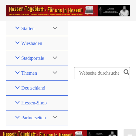
Zum
Inhalt
springen
Starten
Wiesbaden
Stadtportale
Search
Themen
for:
Deutschland
Hessen-Shop
Partnerseiten