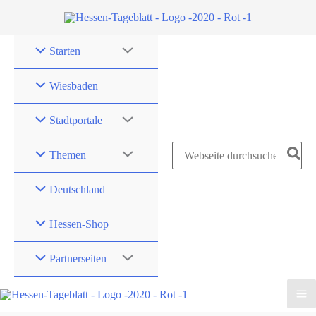
Zum
Inhalt
springen
Starten
Wiesbaden
Stadtportale
Search
Themen
for:
Deutschland
Hessen-Shop
Partnerseiten