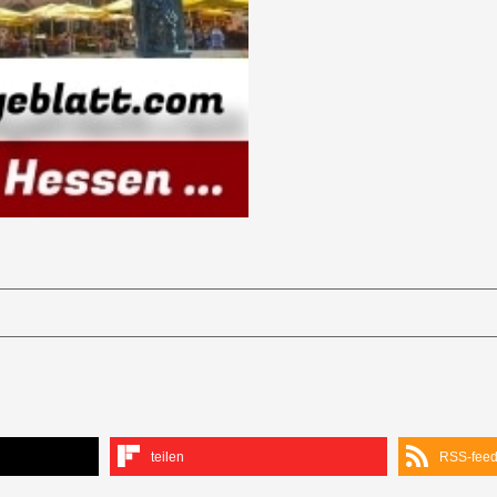
teilen
RSS-fee