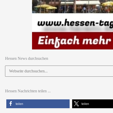
Hessen News durchsuchen
Suchen
nach:
Hessen Nachrichten teilen ...
teilen
teilen