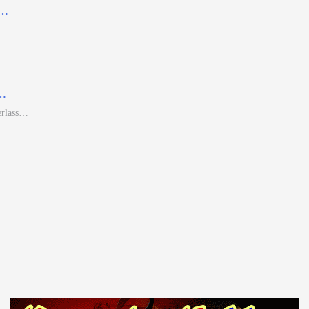
i…
r…
erlass…