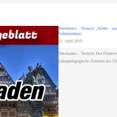
Wiesbaden – Tierisch: „Wölfe – wa
Schützenhaus
11. April 2018
Wiesbaden – Tierisch: Der Förderv
naturpädagogische Zentrum des Tie