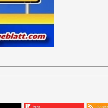
teilen
RSS-fee