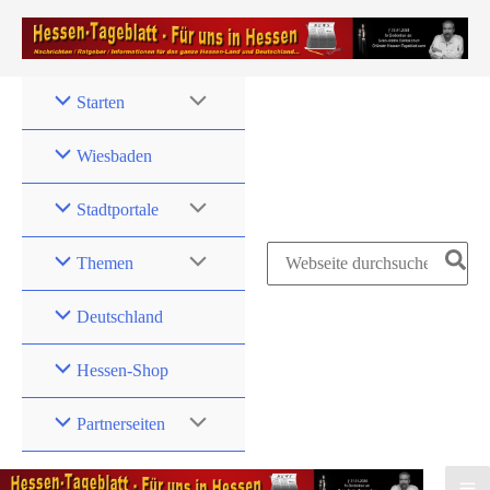
Zum
Inhalt
springen
Starten
Wiesbaden
Stadtportale
Search
Themen
for:
Deutschland
Hessen-Shop
Partnerseiten