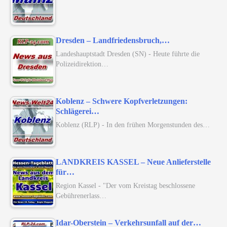
Dresden – Landfriedensbruch,…
Landeshauptstadt Dresden (SN) - Heute führte die
Polizeidirektion…
Koblenz – Schwere Kopfverletzungen:
Schlägerei…
Koblenz (RLP) - In den frühen Morgenstunden des…
LANDKREIS KASSEL – Neue Anlieferstelle
für…
Region Kassel - "Der vom Kreistag beschlossene
Gebührenerlass…
Idar-Oberstein – Verkehrsunfall auf der…