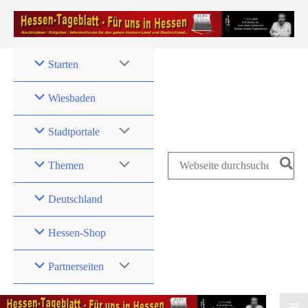
Zum
Inhalt
springen
Starten
Wiesbaden
Stadtportale
Search
Themen
for:
Deutschland
Hessen-Shop
Partnerseiten