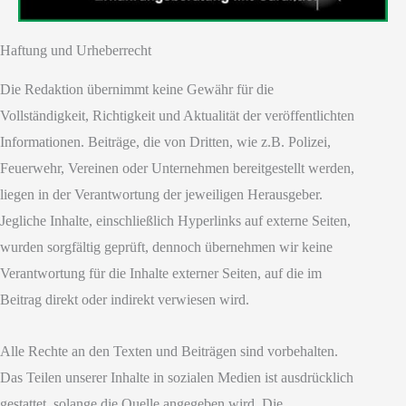
Haftung und Urheberrecht
Die Redaktion übernimmt keine Gewähr für die
Vollständigkeit, Richtigkeit und Aktualität der veröffentlichten
Informationen. Beiträge, die von Dritten, wie z.B. Polizei,
Feuerwehr, Vereinen oder Unternehmen bereitgestellt werden,
liegen in der Verantwortung der jeweiligen Herausgeber.
Jegliche Inhalte, einschließlich Hyperlinks auf externe Seiten,
wurden sorgfältig geprüft, dennoch übernehmen wir keine
Verantwortung für die Inhalte externer Seiten, auf die im
Beitrag direkt oder indirekt verwiesen wird.
Alle Rechte an den Texten und Beiträgen sind vorbehalten.
Das Teilen unserer Inhalte in sozialen Medien ist ausdrücklich
gestattet, solange die Quelle angegeben wird. Die