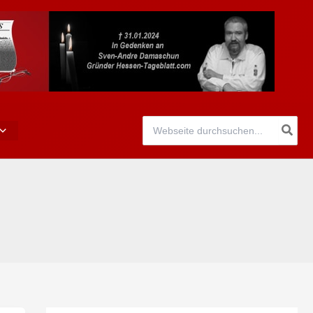
Search
for: