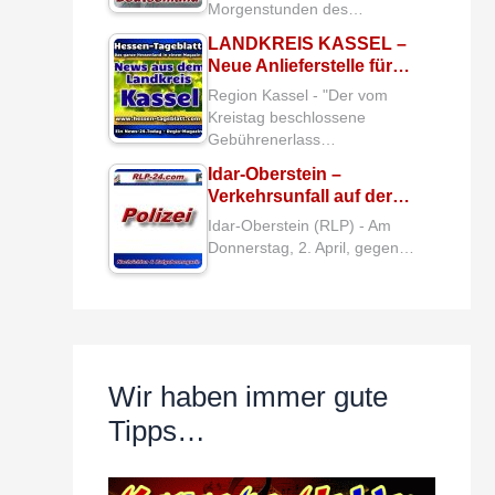
Morgenstunden des…
LANDKREIS KASSEL –
Neue Anlieferstelle für…
Region Kassel - "Der vom
Kreistag beschlossene
Gebührenerlass…
Idar-Oberstein –
Verkehrsunfall auf der…
Idar-Oberstein (RLP) - Am
Donnerstag, 2. April, gegen…
Wir haben immer gute
Tipps…