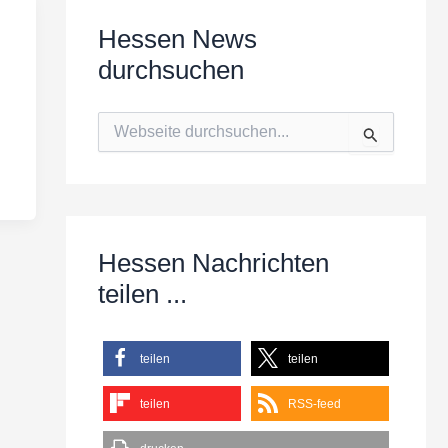
Hessen News
durchsuchen
S
u
c
h
e
n
n
Hessen Nachrichten
a
c
teilen ...
h
:
teilen
teilen
teilen
RSS-feed