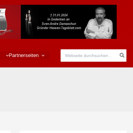
Search
Partnerseiten
for: