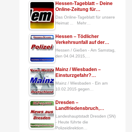
Hessen-Tageblatt – Deine
Online-Zeitung für…
Das Online-Tageblatt für unsere
Heimat ... Mehr…
Hessen – Tödlicher
Verkehrsunfall auf der…
Hessen / Gießen - Am Samstag,
den 04.04.2015,…
Mainz / Wiesbaden –
Einsturzgefahr?…
Mainz / Wiesbaden - Ein am
10.02.2015 gegen…
Dresden –
Landfriedensbruch,…
Landeshauptstadt Dresden (SN)
- Heute führte die
Polizeidirektion…