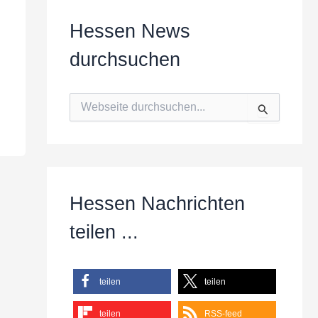
Hessen News
durchsuchen
S
u
c
h
e
n
n
Hessen Nachrichten
a
c
teilen ...
h
:
teilen
teilen
teilen
RSS-feed