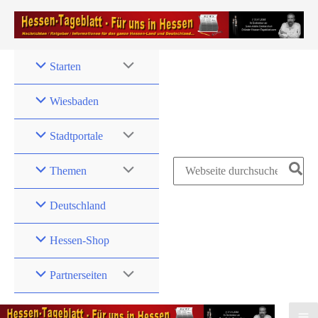
Zum
Inhalt
springen
Starten
Wiesbaden
Stadtportale
Search
Themen
for:
Deutschland
Hessen-Shop
Partnerseiten