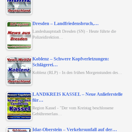
Dresden – Landfriedensbruch,…
Landeshauptstadt Dresden (SN) - Heute führte die
Polizeidirektion…
Koblenz – Schwere Kopfverletzungen:
Schlägerei…
Koblenz (RLP) - In den frühen Morgenstunden des…
LANDKREIS KASSEL – Neue Anlieferstelle
für…
Region Kassel - "Der vom Kreistag beschlossene
Gebührenerlass…
Idar-Oberstein – Verkehrsunfall auf der…