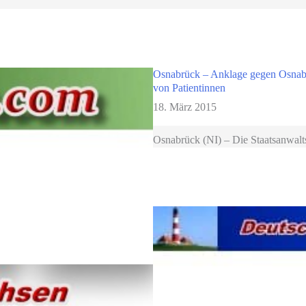
Osnabrück – Anklage gegen Osnab
von Patientinnen
18. März 2015
Osnabrück (NI) – Die Staatsanwalt
Allgemeinmediziner aus Osnabrüc
Ihm wird sexueller […]