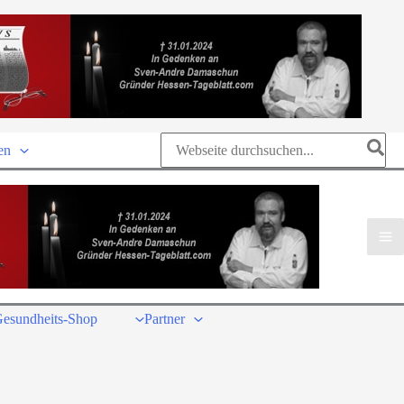
Search
en
for:
esundheits-Shop
Partner