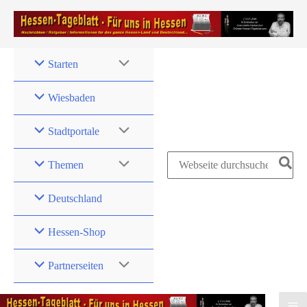
Zum
Inhalt
springen
Starten
Wiesbaden
Stadtportale
Search
Themen
for:
Deutschland
Hessen-Shop
Partnerseiten