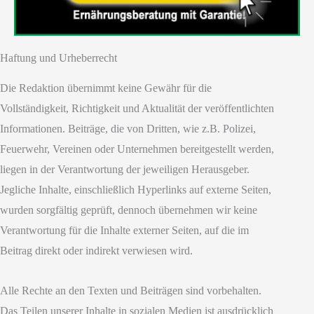
Haftung und Urheberrecht
Die Redaktion übernimmt keine Gewähr für die
Vollständigkeit, Richtigkeit und Aktualität der veröffentlichten
Informationen. Beiträge, die von Dritten, wie z.B. Polizei,
Feuerwehr, Vereinen oder Unternehmen bereitgestellt werden,
liegen in der Verantwortung der jeweiligen Herausgeber.
Jegliche Inhalte, einschließlich Hyperlinks auf externe Seiten,
wurden sorgfältig geprüft, dennoch übernehmen wir keine
Verantwortung für die Inhalte externer Seiten, auf die im
Beitrag direkt oder indirekt verwiesen wird.
Alle Rechte an den Texten und Beiträgen sind vorbehalten.
Das Teilen unserer Inhalte in sozialen Medien ist ausdrücklich